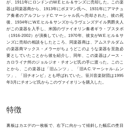
が、1911年にロンドンのW.E.ヒル＆サンズに売却した。この楽
器は同楽器商から、1913年にボヌマン氏へ、1931年にアマチュ
ア奏者のアルフレッドC.マーシャル氏へ売却された。彼の死
後、1934年にW.E.ヒル＆サンズからラヴェンズデイル男爵夫人
がこの楽器を入手し、米国のヴァイオリン奏者ギラ・ブスタボ
（1916-2002）が演奏していた。1970年、彼女がW.E.ヒル＆サ
ンズに売却の相談をしたところ、同楽器商は、アムステルダム
の楽器商マックス・メラーがちょうどこのような楽器を至急必
要としていたことから彼を紹介し、同年、この楽器はノース・
カロライナ州のジョルジオ・チオンピ氏の手に渡った。このこ
とから、この楽器は「旧ムンツ」、「旧A.C.マーシャル-ムン
ツ」、「旧チオンピ」とも呼ばれていた。笹川音楽財団は1995
年3月にチオンピ氏からこのヴァイオリンを購入した。
特徴
裏板はカエデの一枚板で、右下に向かって傾斜した幅広の杢目