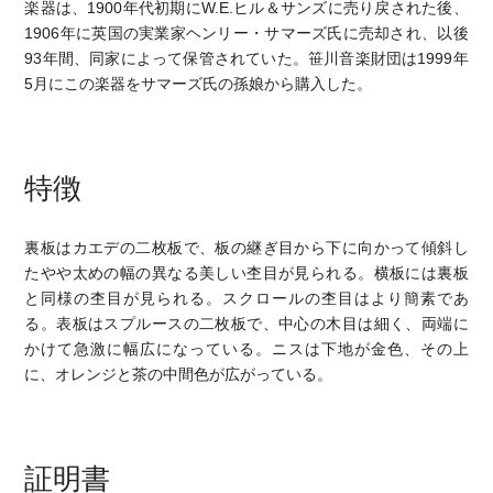
楽器は、1900年代初期にW.E.ヒル＆サンズに売り戻された後、
1906年に英国の実業家ヘンリー・サマーズ氏に売却され、以後
93年間、同家によって保管されていた。笹川音楽財団は1999年
5月にこの楽器をサマーズ氏の孫娘から購入した。
特徴
裏板はカエデの二枚板で、板の継ぎ目から下に向かって傾斜し
たやや太めの幅の異なる美しい杢目が見られる。横板には裏板
と同様の杢目が見られる。スクロールの杢目はより簡素であ
る。表板はスプルースの二枚板で、中心の木目は細く、両端に
かけて急激に幅広になっている。ニスは下地が金色、その上
に、オレンジと茶の中間色が広がっている。
証明書