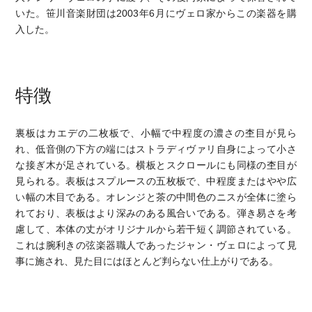
いた。笹川音楽財団は2003年6月にヴェロ家からこの楽器を購
入した。
特徴
裏板はカエデの二枚板で、小幅で中程度の濃さの杢目が見ら
れ、低音側の下方の端にはストラディヴァリ自身によって小さ
な接ぎ木が足されている。横板とスクロールにも同様の杢目が
見られる。表板はスプルースの五枚板で、中程度またはやや広
い幅の木目である。オレンジと茶の中間色のニスが全体に塗ら
れており、表板はより深みのある風合いである。弾き易さを考
慮して、本体の丈がオリジナルから若干短く調節されている。
これは腕利きの弦楽器職人であったジャン・ヴェロによって見
事に施され、見た目にはほとんど判らない仕上がりである。