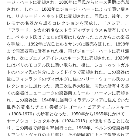
ージ・ハートに売却され、1880年に同氏からヒース男爵に売却
された。しかし、1882年にジョージ・ハートによって買い戻さ
れ、リチャード・ベネット氏に売却された。同氏は、後年、ク
レモナの名器から成るコレクションを形成し、「メシア」、
「アラード」を含む有名なストラディヴァリウスも所有してい
た。ベネット氏はチェロの演奏はしなかったことからこの楽器
を手放し、1892年にW.E.ヒル＆サンズに販売を託した。1898年
まで同楽器商に所有された後、再びジョージ・ハートに売り渡
され、次にブエノスアイレスのキーン氏に売却された。1923年
にはパリのモコテル氏に買い取られ、後に、シュトゥットガル
トのハンマ氏の仲介によってドイツで売却された。この楽器は
後にフィンランドのヴィボルグに住むハリー・ウォール氏のコ
レクションに加わった。第二次世界大戦後、同氏の所有する多
くの楽器はニューヨークの楽器商エミール・ハーマンに売却さ
れ、この楽器は、1946年に当時フィラデルフィアに住んでいた
世界的著名なチェロ奏者グレゴール・ピアティゴルスキー
（1903-1976）の所有となった。1950年から1965年にかけて、
ヤーノシュ・シュタルケル（1924-2013）が使用することにな
り、この楽器で録音を35回行った。1966年、ベルンの弦楽器職
人アンリ・ヴェロの手に渡り、その後同家によって保管されて