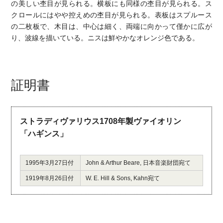
の美しい杢目が見られる。横板にも同様の杢目が見られる。ス
クロールにはやや控えめの杢目が見られる。表板はスプルース
の二枚板で、木目は、中心は細く、両端に向かって僅かに広が
り、波線を描いている。ニスは鮮やかなオレンジ色である。
証明書
ストラディヴァリウス1708年製ヴァイオリン
「ハギンス」
1995年3月27日付
John & Arthur Beare, 日本音楽財団宛て
1919年8月26日付
W. E. Hill & Sons, Kahn宛て