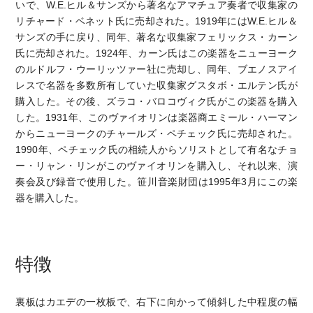
いで、W.E.ヒル＆サンズから著名なアマチュア奏者で収集家の
リチャード・ベネット氏に売却された。1919年にはW.E.ヒル＆
サンズの手に戻り、同年、著名な収集家フェリックス・カーン
氏に売却された。1924年、カーン氏はこの楽器をニューヨーク
のルドルフ・ウーリッツァー社に売却し、同年、ブエノスアイ
レスで名器を多数所有していた収集家グスタボ・エルテン氏が
購入した。その後、ズラコ・バロコヴィク氏がこの楽器を購入
した。1931年、このヴァイオリンは楽器商エミール・ハーマン
からニューヨークのチャールズ・ペチェック氏に売却された。
1990年、ペチェック氏の相続人からソリストとして有名なチョ
ー・リャン・リンがこのヴァイオリンを購入し、それ以来、演
奏会及び録音で使用した。笹川音楽財団は1995年3月にこの楽
器を購入した。
特徴
裏板はカエデの一枚板で、右下に向かって傾斜した中程度の幅