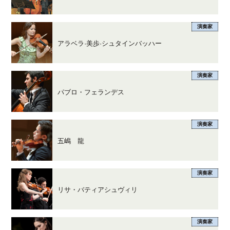
演奏家
アラベラ·美歩·シュタインバッハー
演奏家
パブロ・フェランデス
演奏家
五嶋 龍
演奏家
リサ・バティアシュヴィリ
演奏家