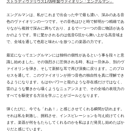
ストラディヴァリウス1709年製ヴァイオリン「エングルマン」
エングルマンは、私がこれまで出会った中で最も濃い、深みのある音
色のヴァイオリンの一つです。その音色はひと時で鮮明かつ精緻であ
りながら複雑で深みに満ちており、まるで一つ一つの音に物語がある
かのようです。常に驚かされるのは低音G弦から舞い上がる高音域ま
で、全域を通して色彩と味わいを放つこの楽器の力です。
最近になってエングルマンには独特の個性があるという事を段々と意
識し始めました。その強烈さに圧倒される時、私は一旦休み、別のヴ
ァイオリンを弾き、そして新鮮な耳で再び演奏に戻ります。このプロ
セスを通して、このヴァイオリンが持つ音色の独自性を真に理解でき
るようになります。もはやパワーと龍のような存在感だけではなく、
雷のような響きから囁くようなニュアンスまで、その全域の表現力の
すべてを駆使する方法を学ぶことがゴールとなります。
弾くたびに、今でも「わあ！」と感じさせてくれる瞬間が訪れます。
それは私を刺激し、挑戦させ、インスピレーションを与え続けてくれ
ます。楽器が何をもたらしてくれるのかを私はまだ発見し始めたばか
りだと感じています。