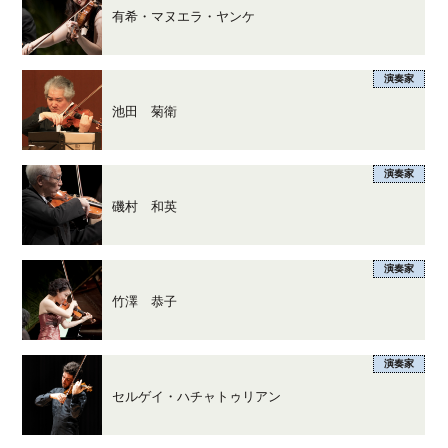
有希・マヌエラ・ヤンケ
演奏家
池田 菊衛
演奏家
磯村 和英
演奏家
竹澤 恭子
演奏家
セルゲイ・ハチャトゥリアン