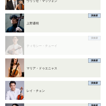
ウリッセ・マッツォン
演奏家
上野通明
演奏家
ティモシー・チューイ
演奏家
マリア・ドゥエニャス
演奏家
レイ・チェン
演奏家