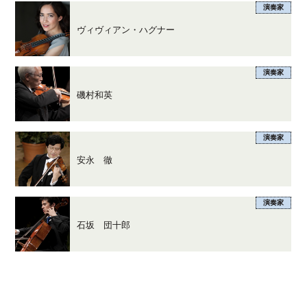
演奏家
ヴィヴィアン・ハグナー
演奏家
磯村和英
演奏家
安永 徹
演奏家
石坂 団十郎