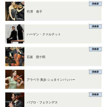
演奏家
竹澤 恭子
演奏家
ハーゲン・クァルテット
演奏家
石坂 団十郎
演奏家
アラベラ·美歩·シュタインバッハー
演奏家
パブロ・フェランデス