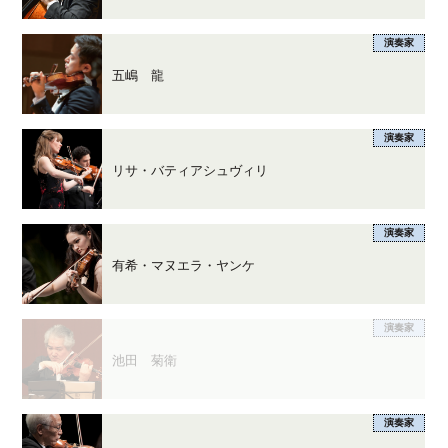
演奏家
五嶋 龍
演奏家
リサ・バティアシュヴィリ
演奏家
有希・マヌエラ・ヤンケ
演奏家
池田 菊衛
演奏家