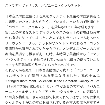
ストラディヴァリウス「パガニーニ・クァルテット」
日本音楽財団主催による東京クヮルテット最後の財団演奏会に
ご来場いただき、ありがとうございます。早いもので財団から
「パガニーニ・クヮルテット」を貸与されて18年が経ちます。
実はこの有名なストラディヴァリウスのセットの存在は随分前
から身近に知っていました。友人でありライバルでもあったク
リーヴランド・クヮルテットがワシントンDCにあるコーコラン
美術館から貸与されていたからです。メンデルスゾーンの八重
奏曲を共演する機会があった時、当時同じ美術館から「アマテ
ィ･クヮルテット」を貸与されていた我々は彼らの使っていたセ
ットを大変興味深く見せてもらったものでした。
それから時を経て、日本音楽財団から我々に「パガニーニ・ク
ヮルテット」が貸与される事になりました。私の手元に
“Stringed Instrument Collection in the Corcoran Gallery of Art”
（1986年学習研究社発行）という本があるのですが、「パガニ
ーニ・クヮルテット」と「アマティ･クヮルテット」の素晴らし
い写真が横山進一さんの撮影で収められています。のちに東京
クヮルテットがこの本に収蔵されている両方の楽器を演奏でき