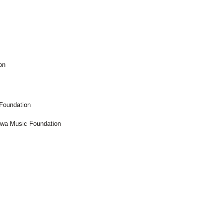
on
Foundation
awa Music Foundation