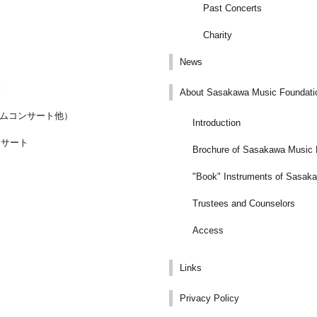
Past Concerts
Charity
News
覧
About Sasakawa Music Foundati
ムコンサート他）
Introduction
ンサート
Brochure of Sasakawa Music 
"Book" Instruments of Sasak
Trustees and Counselors
Access
Links
Privacy Policy