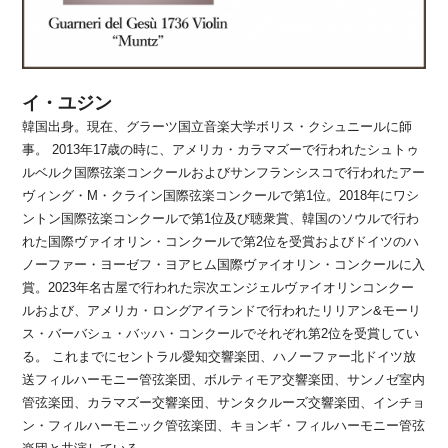
イ・ユジン
韓国出身。現在、グラーツ国立音楽大学ボリス・クシュニールに師
事。 2013年17歳の時に、アメリカ・カラマズーで行われたシュトゥ
ルベルク国際弦楽コンクールおよびサンフランシスコで行われたアー
ヴィング・M・クライン国際弦楽コンクールで第1位。2018年にワシ
ントン国際弦楽コンクールで第1位及び聴衆賞、韓国のソウルで行わ
れた国際ヴァイオリン・コンクールで第2位を受賞およびドイツのハ
ノーファー・ヨーゼフ・ヨアヒム国際ヴァイオリン・コンクールに入
賞。2023年名古屋で行われた宗次エンジェルヴァイオリンコンクー
ルおよび、アメリカ・ロングアイランドで行われたリリアン&モーリ
ス・バーバシュ・バッハ・コンクールでそれぞれ第2位を受賞してい
る。 これまでにセントラル愛知交響楽団、ハノーファー北ドイツ放
送フィルハーモニー管弦楽団、ボルティモア交響楽団、サンノゼ室内
管弦楽団、カラマズー交響楽団、サンタクルーズ交響楽団、インチョ
ン・フィルハーモニック管弦楽団、キョンギ・フィルハーモニー管弦