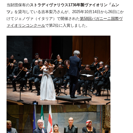
当財団保有の
ストラディヴァリウス1736年製ヴァイオリン「ムン
ツ」
を貸与している吉本梨乃さんが、2025年10月14日から26日にか
けてジェノヴァ（イタリア）で開催された
第58回パガニーニ国際ヴ
ァイオリンコンクール
で第2位に入賞しました。