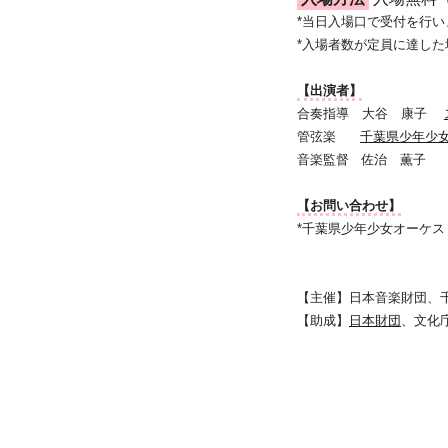
*当日入場口で受付を行
*入場者数が定員に達し
【出演者】
合奏指導 大谷 康子
管弦楽
千葉県少年少
音楽監督 佐治 薫子
【お問い合わせ】
*千葉県少年少女オーケストラ
【主催】日本音楽財団、
【助成】
日本財団
、文化