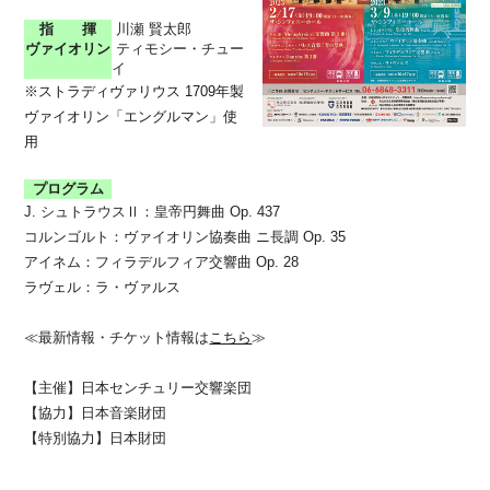
指 揮
川瀬 賢太郎
ヴァイオリン
ティモシー・チュー
イ
※ストラディヴァリウス 1709年製
ヴァイオリン「エングルマン」使
用
プログラム
J. シュトラウスⅡ：皇帝円舞曲 Op. 437
コルンゴルト：ヴァイオリン協奏曲 ニ長調 Op. 35
アイネム：フィラデルフィア交響曲 Op. 28
ラヴェル：ラ・ヴァルス
≪
最新情報・チケット情報は
こちら
≫
【主催】日本センチュリー交響楽団
【協力】日本音楽財団
【特別協力】日本財団