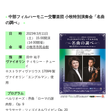
中部フィルハーモニー交響楽団 小牧特別演奏会「名曲
■
の調べ」
■
日 時
2023年3月11日
（土） 15:00開演
（14:00開場）
会 場
小牧市市民会館
指 揮
田中 祐子
ヴァイオリン
ティモシー・チュー
イ
※ストラディヴァリウス 1709年製
ヴァイオリン「エングルマン」使
用
プログラム
ベルリオーズ：序曲「ローマの謝
肉祭」 Op. 9
サラサーテ：ツィゴイネルワイゼン Op. 20