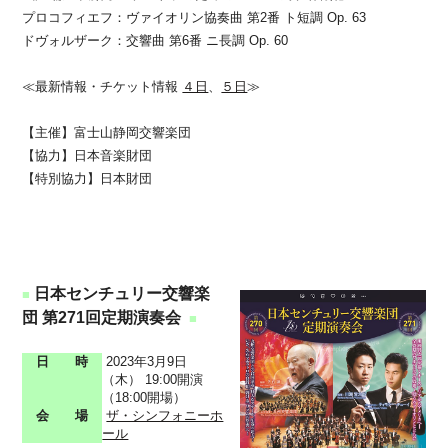
プロコフィエフ：ヴァイオリン協奏曲 第2番 ト短調 Op. 63
ドヴォルザーク：交響曲 第6番 ニ長調 Op. 60
≪
最新情報・チケット情報
４日
、
５日
≫
【主催】富士山静岡交響楽団
【協力】日本音楽財団
【特別協力】日本財団
日本センチュリー交響楽
■
団 第271回定期演奏会
■
日 時
2023年3月9日
（木） 19:00開演
（18:00開場）
会 場
ザ・シンフォニーホ
ール