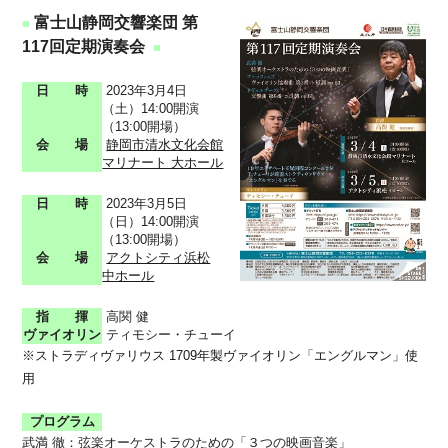
富士山静岡交響楽団 第
■
117回定期演奏会
■
日 時
2023年3月4日
（土）14:00開演
（13:00開場）
会 場
静岡市清水文化会館
マリナート 大ホール
日 時
2023年3月5日
（日）14:00開演
（13:00開場）
会 場
アクトシティ浜松
中ホール
指 揮
高関 健
ヴァイオリン
ティモシー・チューイ
※ストラディヴァリウス 1709年製ヴァイオリン「エングルマン」使
用
プログラム
武満 徹：弦楽オーケストラのための「３つの映画音楽」